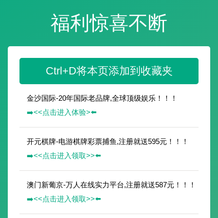
福利惊喜不断
Ctrl+D将本页添加到收藏夹
金沙国际-20年国际老品牌,全球顶级娱乐！！！
➡️<<点击进入体验>⬅️
开元棋牌-电游棋牌彩票捕鱼,注册就送595元！！！
➡️<<点击进入领取>>⬅️
澳门新葡京-万人在线实力平台,注册就送587元！！！
➡️<<点击进入领取>>⬅️